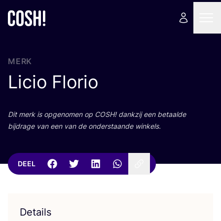
MERK
Licio Florio
Dit merk is opge­no­men op
COSH
! dank­zij een betaal­de
bij­dra­ge van een van de onder­staan­de winkels.
DEEL
Details