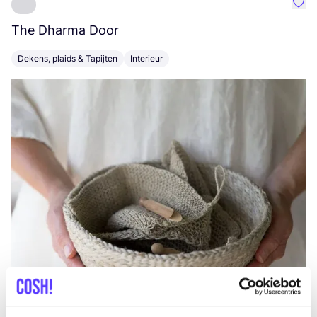
Favo
The Dharma Door
C
Dekens, plaids & Tapijten
Interieur
K