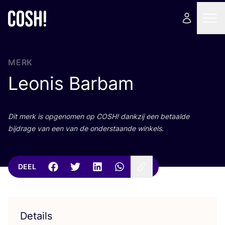
MERK
Leonis Barbam
Dit merk is opge­no­men op
COSH
! dank­zij een betaal­de
bij­dra­ge van een van de onder­staan­de winkels.
DEEL
Details