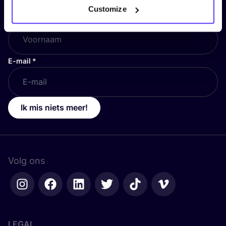
Customize
Voornaam
*
E-mail
*
Ik mis niets meer!
Volg ons
LEGAL