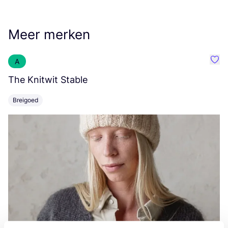
Meer merken
A
Favo
The Knitwit Stable
T
Breigoed