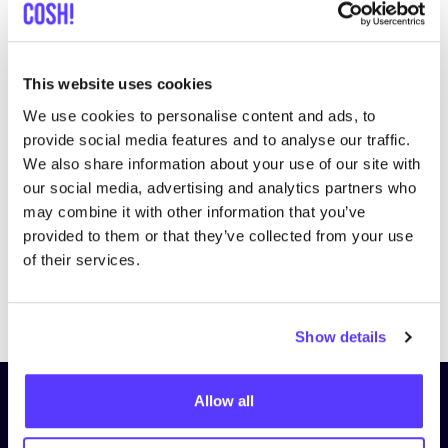
This website uses cookies
We use cookies to personalise content and ads, to
Bezoek website
provide social media features and to analyse our traffic.
We also share information about your use of our site with
our social media, advertising and analytics partners who
may combine it with other information that you’ve
provided to them or that they’ve collected from your use
of their services.
Previous
Next
Show details
Allow all
Schrijf je in op onze nieuwsbrief
en blijf op de hoogte!