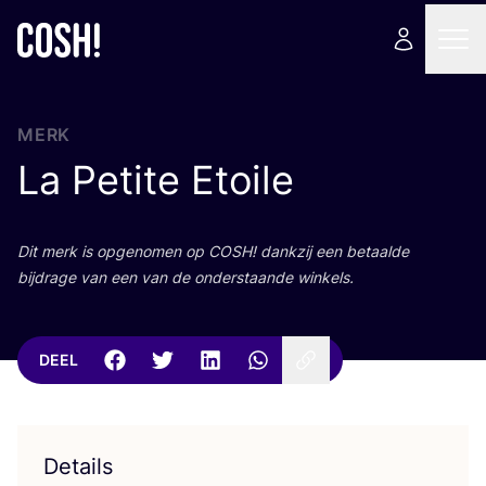
MERK
La Petite Etoile
Dit merk is opge­no­men op
COSH
! dank­zij een betaal­de
bij­dra­ge van een van de onder­staan­de winkels.
DEEL
Details