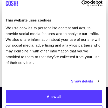
This website uses cookies
We use cookies to personalise content and ads, to
Bezoek website
provide social media features and to analyse our traffic.
We also share information about your use of our site with
our social media, advertising and analytics partners who
may combine it with other information that you’ve
provided to them or that they’ve collected from your use
of their services.
Previous
Next
Show details
Allow all
Schrijf je in op onze nieuwsbrief
en blijf op de hoogte!