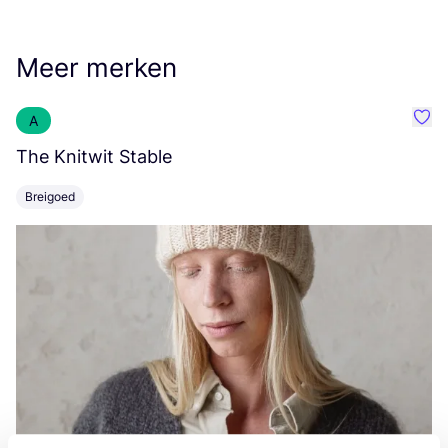
Meer merken
A
Favo
The Knitwit Stable
T
Breigoed