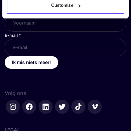
Customize
Voornaam
*
E-mail
*
Ik mis niets meer!
Volg ons
LEGAL