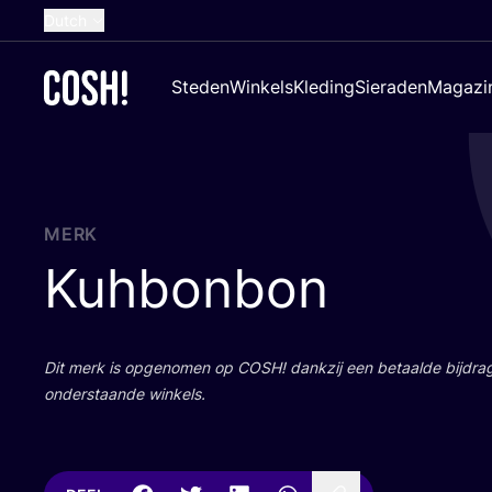
Dutch
English
Steden
Winkels
Kleding
Sieraden
Magazi
French
Spanish
German
Croatian
MERK
Kuhbonbon
Dit merk is opge­no­men op
COSH
! dank­zij een betaal­de bij­dr
onder­staan­de winkels.