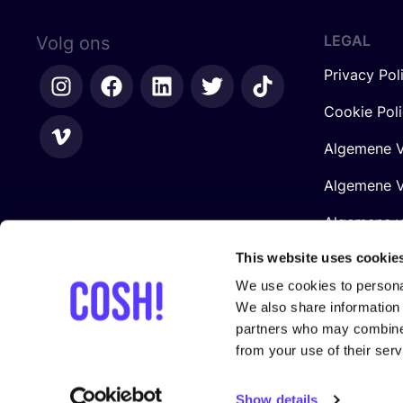
LEGAL
Volg ons
Privacy Pol
Cookie Pol
Algemene V
Algemene V
Algemene 
Retailers
This website uses cookie
We use cookies to personal
We also share information 
partners who may combine i
from your use of their serv
Gesteund door
Show details