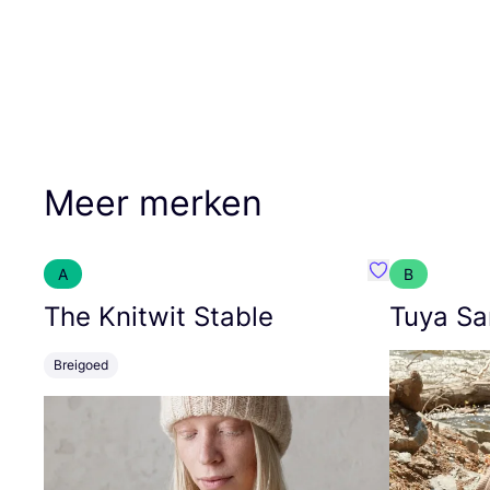
Meer merken
A
B
Favoriete {naa
The Knitwit Stable
Tuya Sa
Breigoed