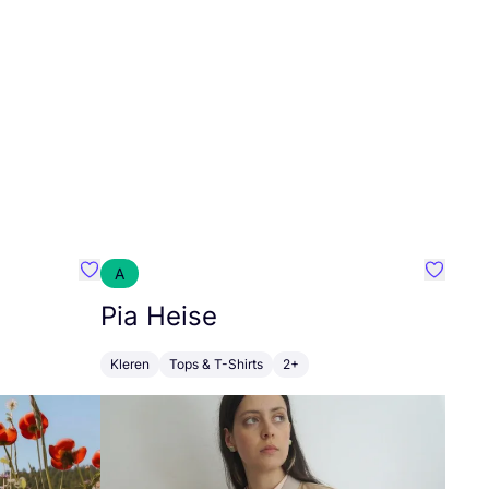
A
Favoriete {naam}
Favorie
Pia Heise
Kleren
Tops & T-Shirts
2+