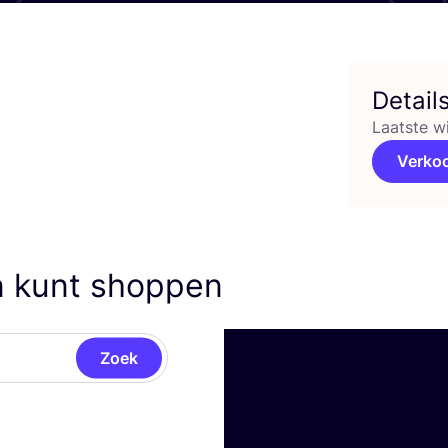
Detail
Laatste w
Verko
n kunt shoppen
Zoek