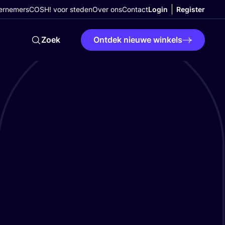
ernemers
COSH! voor steden
Over ons
Contact
Login
Register
Zoek
Ontdek nieuwe winkels