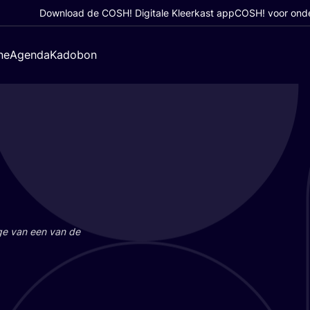
Download de COSH! Digitale Kleerkast app
COSH! voor ond
ne
Agenda
Kadobon
a­ge van een van de