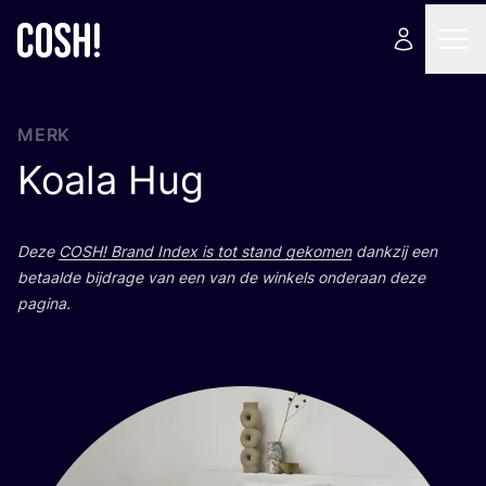
MERK
Koala Hug
Deze
COSH
! Brand Index is tot stand geko­men
dank­zij een
betaal­de bij­dra­ge van een van de win­kels onder­aan deze
pagina.