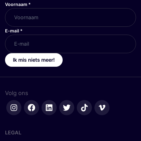
Voornaam
*
E-mail
*
Ik mis niets meer!
Volg ons
LEGAL