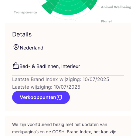
Details
Neder­land
Bed-
&
Bad­lin­nen, Interieur
Laatste Brand Index wijziging: 10/07/2025
Laatste wijziging: 10/07/2025
Verkooppunten
We zijn voort­du­rend bezig met het upda­ten van
merk­pa­gi­na’s en de
COSH
! Brand Index, het kan zijn