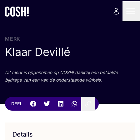
MERK
Klaar Devillé
Dit merk is opge­no­men op
COSH
! dank­zij een betaal­de
bij­dra­ge van een van de onder­staan­de winkels.
DEEL
Details