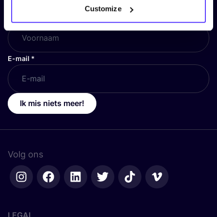
Customize
Voornaam
*
E-mail
*
Ik mis niets meer!
Volg ons
LEGAL