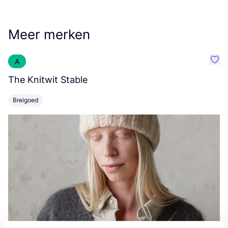
Meer merken
A
Favo
The Knitwit Stable
T
Breigoed