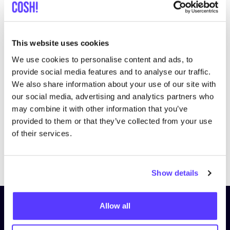
This website uses cookies
We use cookies to personalise content and ads, to
Bezoek website
provide social media features and to analyse our traffic.
We also share information about your use of our site with
our social media, advertising and analytics partners who
may combine it with other information that you’ve
provided to them or that they’ve collected from your use
of their services.
Previous
Next
Show details
Allow all
Schrijf je in op onze nieuwsbrief
en blijf op de hoogte!