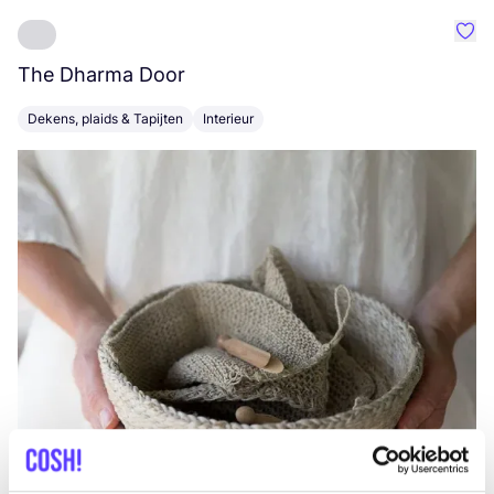
Favo
The Dharma Door
C
Dekens, plaids & Tapijten
Interieur
K