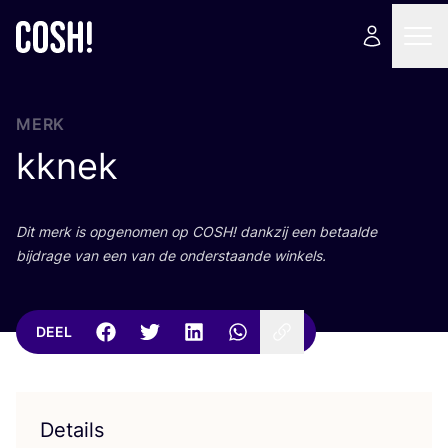
MERK
kknek
Dit merk is opge­no­men op
COSH
! dank­zij een betaal­de
bij­dra­ge van een van de onder­staan­de winkels.
DEEL
Details