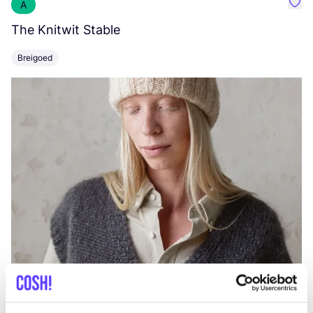
A
Favo
The Knitwit Stable
T
Breigoed