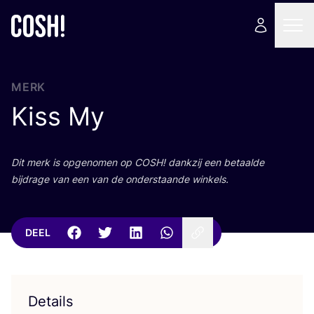
MERK
Kiss My
Dit merk is opge­no­men op
COSH
! dank­zij een betaal­de
bij­dra­ge van een van de onder­staan­de winkels.
DEEL
Details