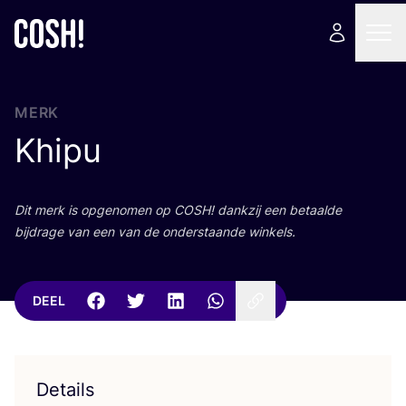
MERK
Khipu
Dit merk is opge­no­men op
COSH
! dank­zij een betaal­de
bij­dra­ge van een van de onder­staan­de winkels.
DEEL
Details