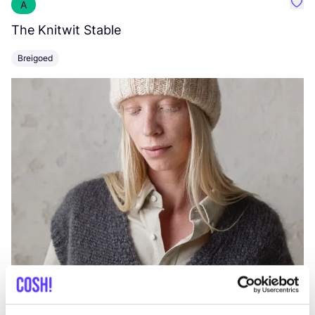
A
Favo
The Knitwit Stable
T
Breigoed