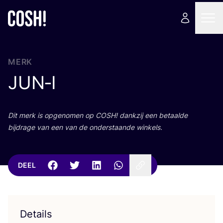
MERK
JUN
‑I
Dit merk is opge­no­men op
COSH
! dank­zij een betaal­de
bij­dra­ge van een van de onder­staan­de winkels.
DEEL
Details