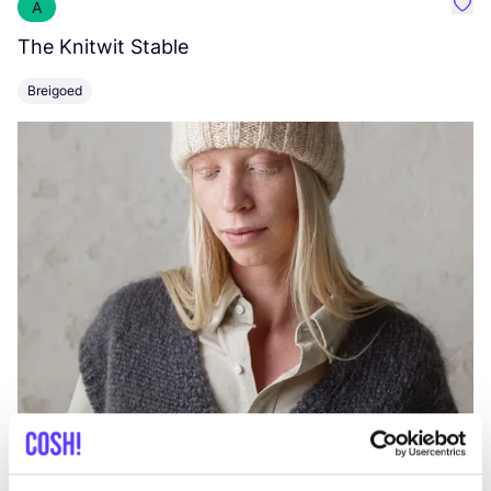
A
Favo
The Knitwit Stable
T
Breigoed