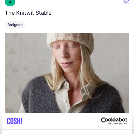
A
Favo
The Knitwit Stable
T
Breigoed