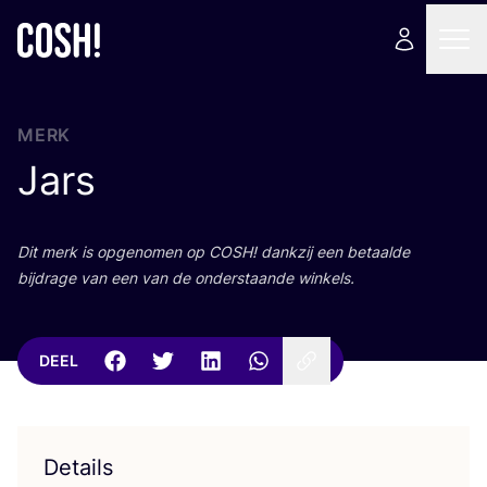
MERK
Jars
Dit merk is opge­no­men op
COSH
! dank­zij een betaal­de
bij­dra­ge van een van de onder­staan­de winkels.
DEEL
Details