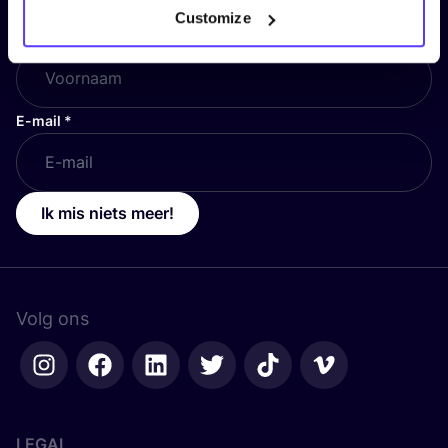
Customize
Voornaam
*
E-mail
*
Ik mis niets meer!
Volg ons
LEGAL