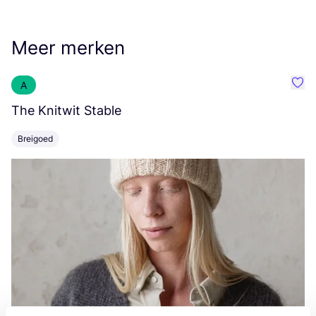
Meer merken
A
Favo
The Knitwit Stable
T
Breigoed