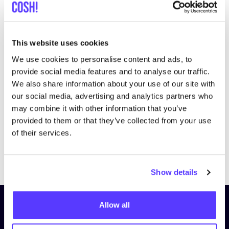
This website uses cookies
We use cookies to personalise content and ads, to
Bezoek website
provide social media features and to analyse our traffic.
We also share information about your use of our site with
our social media, advertising and analytics partners who
may combine it with other information that you’ve
provided to them or that they’ve collected from your use
of their services.
Previous
Next
Show details
Allow all
Schrijf je in op onze nieuwsbrief
en blijf op de hoogte!