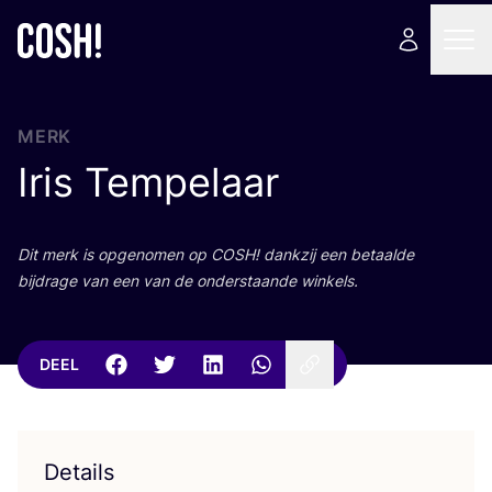
MERK
Iris Tempelaar
Dit merk is opge­no­men op
COSH
! dank­zij een betaal­de
bij­dra­ge van een van de onder­staan­de winkels.
DEEL
Details