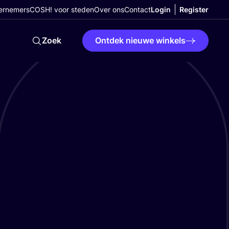
ernemers
COSH! voor steden
Over ons
Contact
Login
Register
Zoek
Ontdek nieuwe winkels