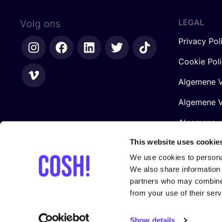
LEGAL
Volg ons
Privacy Pol
Cookie Pol
Algemene V
Algemene V
Algemene 
Retailers
This website uses cookie
We use cookies to personal
We also share information 
partners who may combine i
from your use of their serv
Gesteund door
Show details