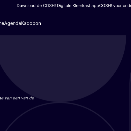
Download de COSH! Digitale Kleerkast app
COSH! voor ond
ne
Agenda
Kadobon
a­ge van een van de