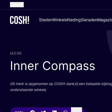
Dutch
English
Steden
Winkels
Kleding
Sieraden
Magazi
French
Spanish
German
Croatian
MERK
Inner Compass
Dit merk is opge­no­men op
COSH
! dank­zij een betaal­de bij­dr
onder­staan­de winkels.