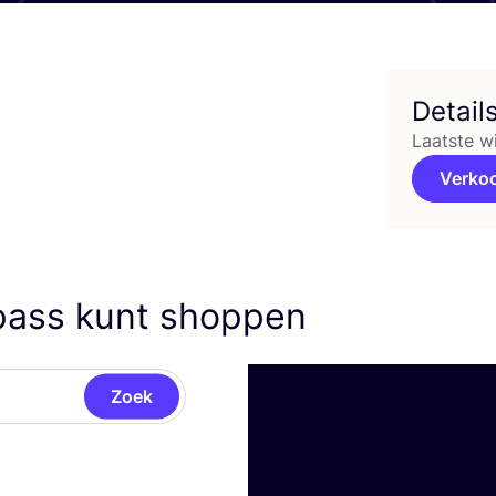
Detail
Laatste w
Verko
pass kunt shoppen
Zoek