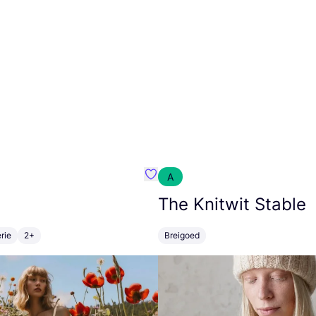
A
m}
Favoriete {naam}
The Knitwit Stable
rie
2+
Breigoed