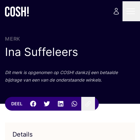
MERK
Ina Suffeleers
Dit merk is opge­no­men op
COSH
! dank­zij een betaal­de
bij­dra­ge van een van de onder­staan­de winkels.
DEEL
Details