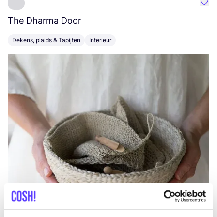
Favo
The Dharma Door
C
Dekens, plaids & Tapijten
Interieur
K