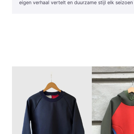
eigen ver­haal ver­telt en duur­za­me stijl elk sei­zoen 