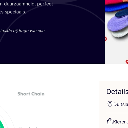
t en duur­zaam­heid, per­fect
ts speciaals.
aal­de bij­dra­ge van een
Detail
Duits­l
Kle­re