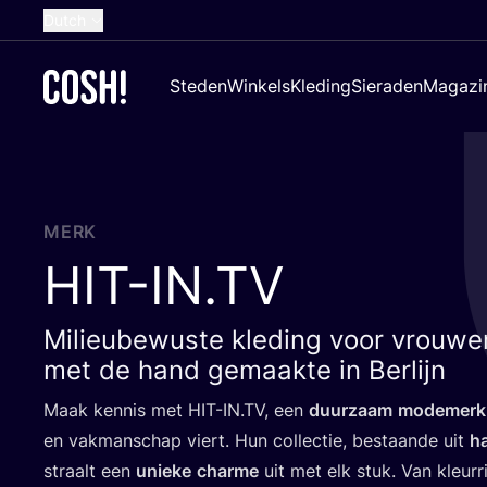
Dutch
English
Steden
Winkels
Kleding
Sieraden
Magazi
French
Spanish
German
Croatian
MERK
HIT​-IN​
.
TV
Milieubewuste kleding voor vrouwe
met de hand gemaakte in Berlijn
Maak ken­nis met
HIT​-IN​
.
TV
, een
duur­zaam
mode­merk
en vak­man­schap viert. Hun col­lec­tie, bestaan­de uit
ha
straalt een
unie­ke
char­me
uit met elk stuk. Van kleur­ri