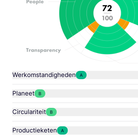
Werkomstandigheden
A
Planeet
B
Circulariteit
B
Productieketen
A