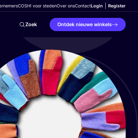
ernemers
COSH! voor steden
Over ons
Contact
Login
Register
Zoek
Ontdek nieuwe winkels