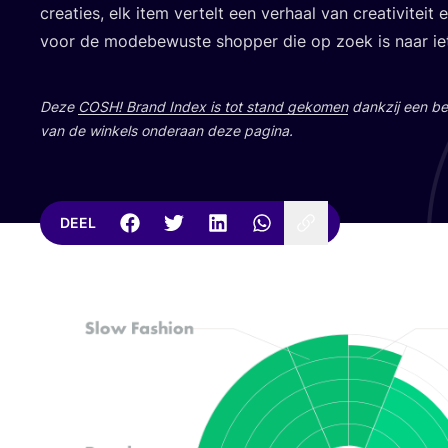
cre­a­ties, elk item ver­telt een ver­haal van cre­a­ti­vi­tei
voor de mode­be­wus­te shop­per die op zoek is naar ie
Deze
COSH
! Brand Index is tot stand geko­men
dank­zij een bet
van de win­kels onder­aan deze pagina.
DEEL