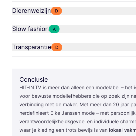
Dierenwelzijn
D
Slow fashion
A
Transparantie
D
Conclusie
HIT​-IN​
.
TV
is meer dan alleen een mode­la­bel – het 
voor bewus­te mode­lief­heb­bers die op zoek zijn na
ver­bin­ding met de maker. Met meer dan
20
jaar pas
her­de­fi­ni­eert Elke Jans­sen mode – met per­soon­lij­ke 
ver­ant­woor­de­lijk­heids­ge­voel en indi­vi­du­e­le cha
waar je kle­ding een trots bewijs is van
lokaal
vak­