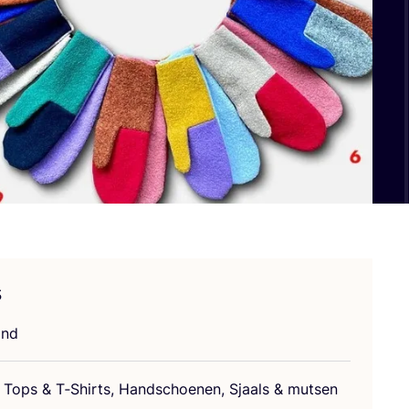
s
and
n, Tops
&
T‑Shirts, Hand­schoe­nen, Sjaals
&
mutsen