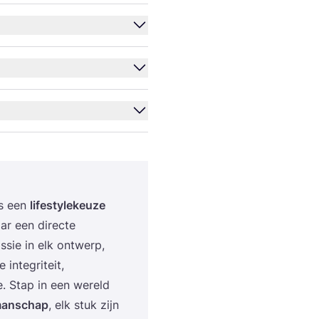
is een
life­sty­le­keu­ze
ar een direc­te
­sie in elk ont­werp,
inte­gri­teit,
r­me. Stap in een wereld
man­schap
, elk stuk zijn