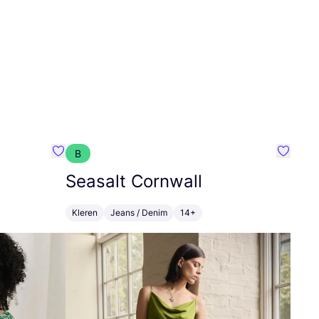
B
Favoriete {naam}
Favorie
Seasalt Cornwall
Kleren
Jeans / Denim
14+