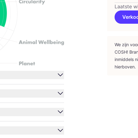
Laatste w
Verko
We zijn voo
COSH
! Bra
inmid­dels n
hierboven.