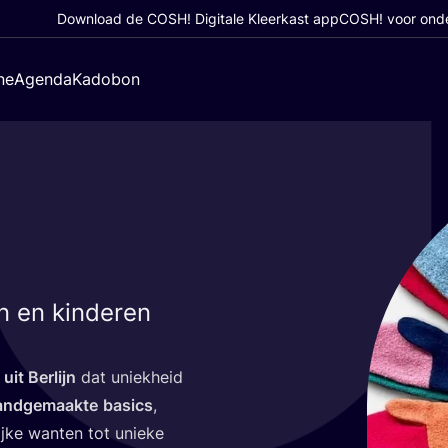
Download de COSH! Digitale Kleerkast app
COSH! voor ond
ne
Agenda
Kadobon
n en kinderen
uit Ber­lijn
dat uniek­heid
nd­ge­maak­te
basics
,
j­ke wan­ten tot unie­ke