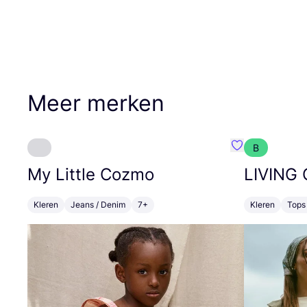
Meer merken
B
Favoriete {naa
My Little Cozmo
LIVING
Kleren
Jeans / Denim
7+
Kleren
Tops 