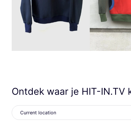
Ontdek waar je
HIT​-IN​
.
TV
k