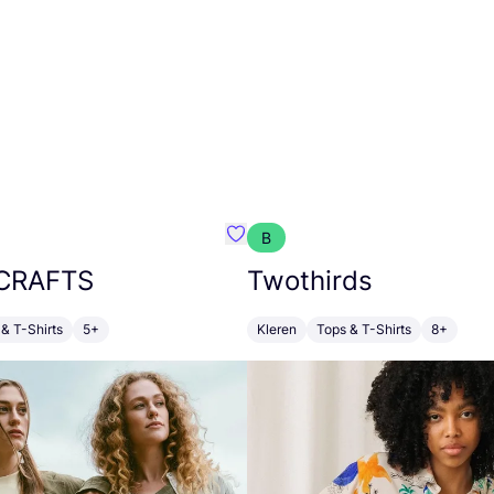
B
m}
Favoriete {naam}
CRAFTS
Twothirds
& T-Shirts
5+
Kleren
Tops & T-Shirts
8+