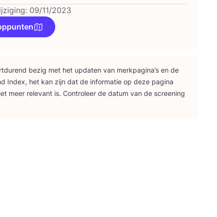
ijziging: 09/11/2023
oppunten
rt­du­rend bezig met het upda­ten van merk­pa­gi­na’s en de
nd Index, het kan zijn dat de infor­ma­tie op deze pagi­na
iet meer rele­vant is. Con­tro­leer de datum van de scree­ning