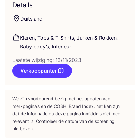
Details
Duits­land
Kle­ren, Tops
&
T‑Shirts, Jur­ken
&
Rok­ken,
Baby body­’s, Interieur
Laatste wijziging: 13/11/2023
Verkooppunten
We zijn voort­du­rend bezig met het upda­ten van
merk­pa­gi­na’s en de
COSH
! Brand Index, het kan zijn
dat de infor­ma­tie op deze pagi­na inmid­dels niet meer
rele­vant is. Con­tro­leer de datum van de scree­ning
hierboven.