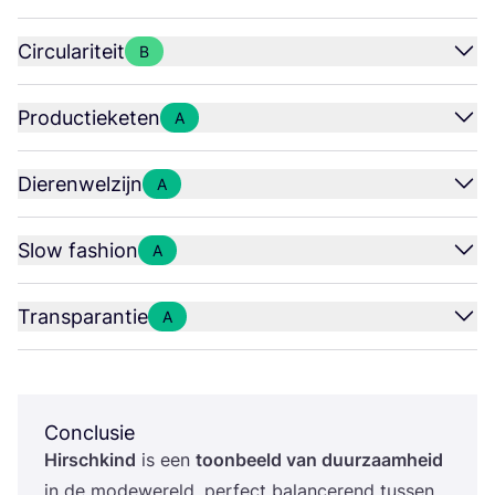
Circulariteit
B
Productieketen
A
Dierenwelzijn
A
Slow fashion
A
Transparantie
A
Conclusie
Hirschkind
is een
toon­beeld van duur­zaam­heid
in de mode­we­reld, per­fect balan­ce­rend tus­sen