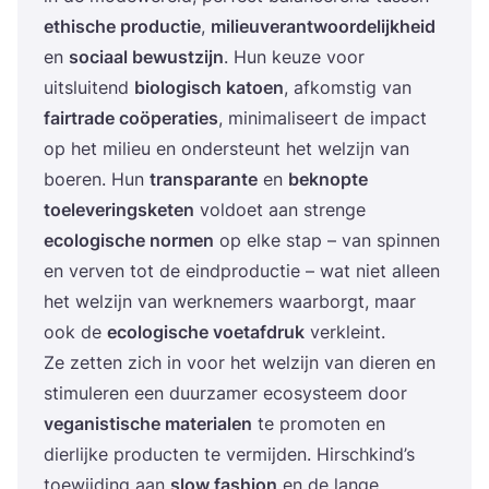
ethi­sche pro­duc­tie
,
mili­eu­ver­ant­woor­de­lijk­heid
en
soci­aal bewust­zijn
. Hun keu­ze voor
uit­slui­tend
bio­lo­gisch katoen
, afkom­stig van
fair­t­ra­de coö­pe­ra­ties
, mini­ma­li­seert de impact
op het mili­eu en onder­steunt het wel­zijn van
boe­ren. Hun
trans­pa­ran­te
en
beknop­te
toe­le­ve­rings­ke­ten
vol­doet aan stren­ge
eco­lo­gi­sche nor­men
op elke stap – van spin­nen
en ver­ven tot de eind­pro­duc­tie – wat niet alleen
het wel­zijn van werk­ne­mers waar­borgt, maar
ook de
eco­lo­gi­sche voet­af­druk
verkleint.
Ze zet­ten zich in voor het wel­zijn van die­ren en
sti­mu­le­ren een duur­za­mer eco­sys­teem door
vega­nis­ti­sche mate­ri­a­len
te pro­mo­ten en
dier­lij­ke pro­duc­ten te ver­mij­den. Hirschkind’s
toe­wij­ding aan
slow fas­hi­on
en de lan­ge