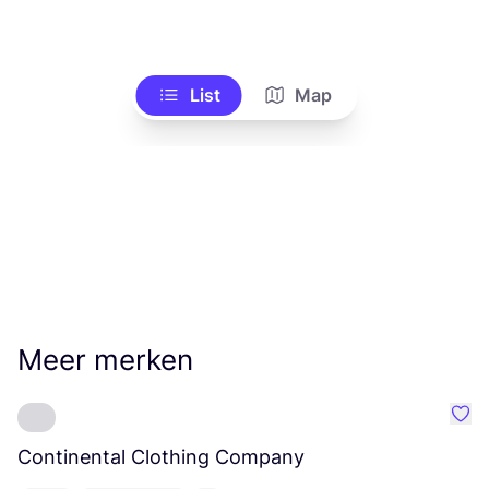
List
Map
Meer merken
Favo
Continental Clothing Company
L