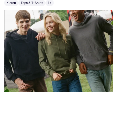
Kleren
Tops & T-Shirts
1+
T