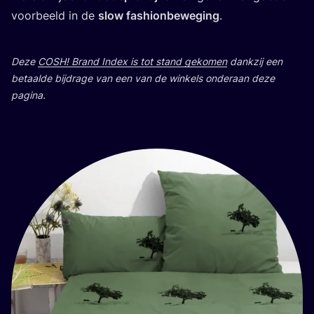
voor­beeld in de
slow
fas­hi­on­be­we­ging
.
Deze
COSH
! Brand Index is tot stand geko­men
dank­zij een
betaal­de bij­dra­ge van een van de win­kels onder­aan deze
pagina.