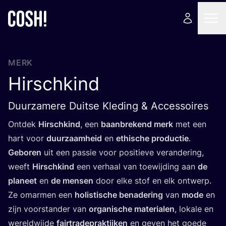
MERK
Hirschkind
Duurzamere Duitse Kleding & Accessoires
Ont­dek
Hirschkind
, een
baan­bre­kend merk
met een
hart voor
duur­zaam­heid
en
ethi­sche pro­duc­tie
.
Gebo­ren
uit een pas­sie voor posi­tie­ve ver­an­de­ring,
weeft
Hirschkind
een ver­haal van toe­wij­ding aan
de
pla­neet
en
de men­sen
door elke stof en elk ont­werp.
Ze omar­men een
holis­ti­sche bena­de­ring
van
mode
en
zijn voor­stan­der van
orga­ni­sche mate­ri­a­len
, loka­le en
wereld­wij­de
fair­t­ra­de­prak­tij­ken
en geven het goe­de