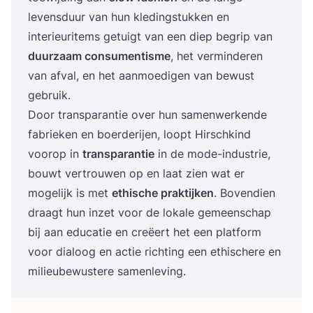
levens­duur van hun kle­ding­stuk­ken en
inte­ri­eu­ri­tems getuigt van een diep begrip van
duur­zaam con­su­men­tis­me
, het ver­min­de­ren
van afval, en het aan­moe­di­gen van bewust
gebruik.
Door trans­pa­ran­tie over hun samen­wer­ken­de
fabrie­ken en boer­de­rij­en, loopt Hirschkind
voor­op in
trans­pa­ran­tie
in de mode-indu­strie,
bouwt ver­trou­wen op en laat zien wat er
moge­lijk is met
ethi­sche prak­tij­ken
. Boven­dien
draagt hun inzet voor de loka­le gemeen­schap
bij aan edu­ca­tie en cre­ëert het een plat­form
voor dia­loog en actie rich­ting een ethi­sche­re en
mili­eu­be­wus­te­re samenleving.