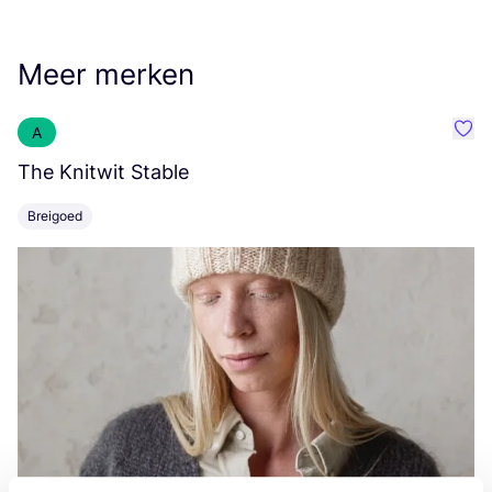
Meer merken
A
Favo
The Knitwit Stable
T
Breigoed