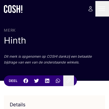
MERK
Hinth
Dit merk is opge­no­men op
COSH
! dank­zij een betaal­de
bij­dra­ge van een van de onder­staan­de winkels.
DEEL
Details