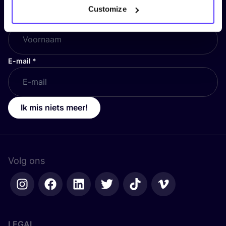
Customize
Voornaam
*
E-mail
*
Ik mis niets meer!
Volg ons
LEGAL