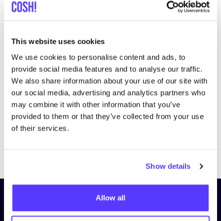
This website uses cookies
We use cookies to personalise content and ads, to
Bezoek website
provide social media features and to analyse our traffic.
We also share information about your use of our site with
our social media, advertising and analytics partners who
may combine it with other information that you’ve
provided to them or that they’ve collected from your use
of their services.
Previous
Next
Show details
Allow all
Schrijf je in op onze nieuwsbrief
en blijf op de hoogte!