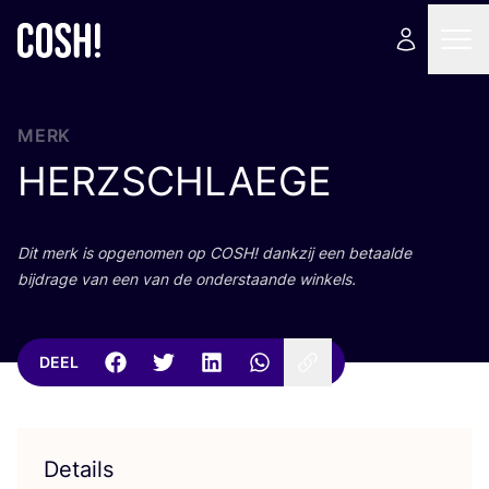
MERK
HERZSCHLAEGE
Dit merk is opge­no­men op
COSH
! dank­zij een betaal­de
bij­dra­ge van een van de onder­staan­de winkels.
DEEL
Details