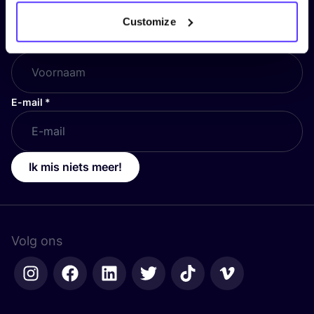
en blijf op de hoogte!
Customize
Voornaam
*
E-mail
*
Ik mis niets meer!
Volg ons