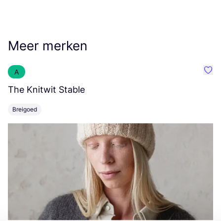
Meer merken
A
Favo
The Knitwit Stable
T
Breigoed