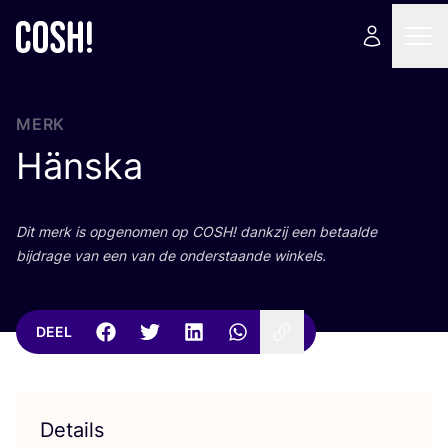
MERK
Hänska
Dit merk is opge­no­men op
COSH
! dank­zij een betaal­de
bij­dra­ge van een van de onder­staan­de winkels.
DEEL
Details