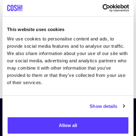
This website uses cookies
We use cookies to personalise content and ads, to
provide social media features and to analyse our traffic.
We also share information about your use of our site with
our social media, advertising and analytics partners who
may combine it with other information that you’ve
provided to them or that they’ve collected from your use
Previous
Next
of their services.
Show details
Schrijf je in op onze nieuwsbrief
en blijf op de hoogte!
Allow all
Voornaam
*