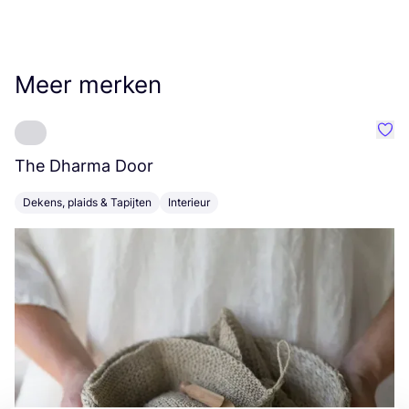
Meer merken
Favo
The Dharma Door
C
Dekens, plaids & Tapijten
Interieur
K