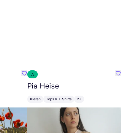
A
Favoriete {naam}
Favorie
Pia Heise
Kleren
Tops & T-Shirts
2+