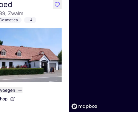
oed
like
 39, Zwalm
Cosmetica
+4
evoegen
shop