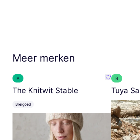
Meer merken
A
B
Favoriete {naa
The Knitwit Stable
Tuya Sa
Breigoed