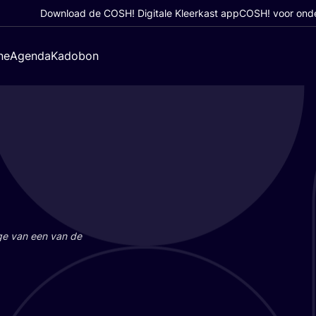
Download de COSH! Digitale Kleerkast app
COSH! voor ond
ne
Agenda
Kadobon
a­ge van een van de