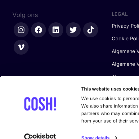
LEGAL
Volg ons
Privacy Pol
Cookie Pol
Algemene V
Algemene V
Algemene 
Retailers
This website uses cookie
We use cookies to personal
We also share information 
partners who may combine i
from your use of their serv
Gesteund door
Show details