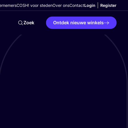
ernemers
COSH! voor steden
Over ons
Contact
Login
Register
Zoek
Ontdek nieuwe winkels