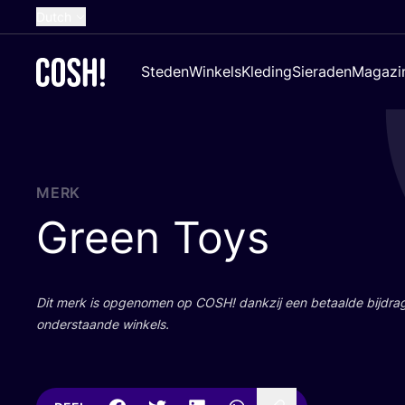
Dutch
English
Steden
Winkels
Kleding
Sieraden
Magazi
French
Spanish
German
Croatian
MERK
Green Toys
Dit merk is opge­no­men op
COSH
! dank­zij een betaal­de bij­dr
onder­staan­de winkels.