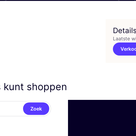
Detail
Laatste w
Verko
s kunt shoppen
Zoek