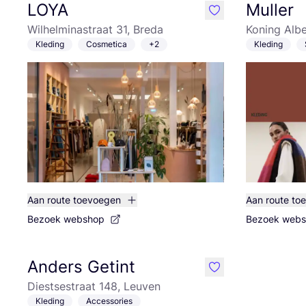
LOYA
Muller
like
Wilhelminastraat 31, Breda
Koning Albe
Kleding
Cosmetica
+2
Kleding
Aan route toevoegen
Aan route to
Bezoek webshop
Bezoek web
Anders Getint
like
Diestsestraat 148, Leuven
Kleding
Accessories