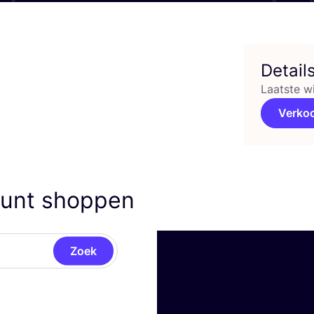
Detail
Laatste w
Verko
unt shoppen
Zoek