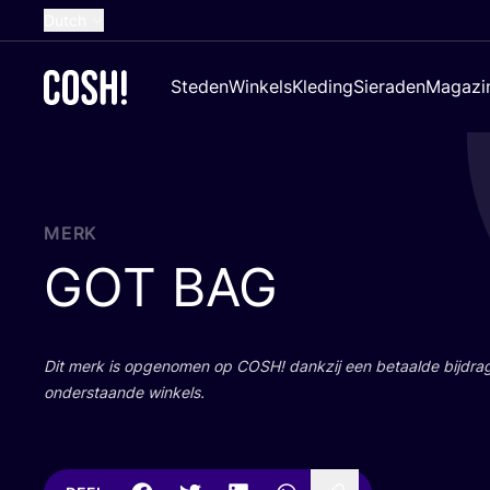
Dutch
English
Steden
Winkels
Kleding
Sieraden
Magazi
French
Spanish
German
Croatian
MERK
GOT
BAG
Dit merk is opge­no­men op
COSH
! dank­zij een betaal­de bij­dr
onder­staan­de winkels.