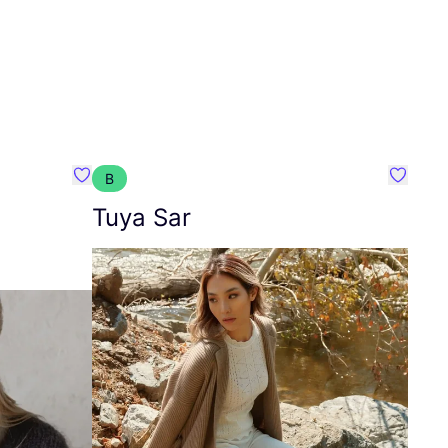
B
Favoriete {naam}
Favorie
Tuya Sar