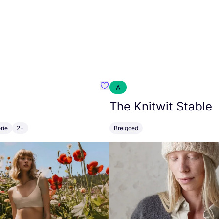
A
m}
Favoriete {naam}
The Knitwit Stable
rie
2+
Breigoed