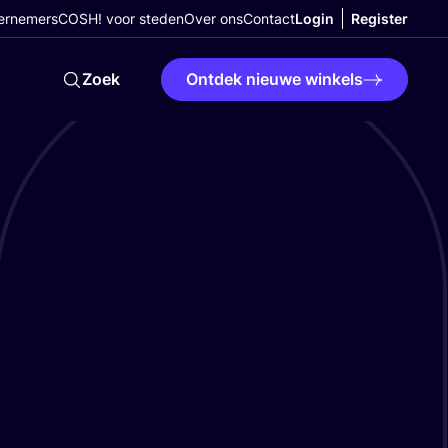
ernemers
COSH! voor steden
Over ons
Contact
Login
Register
Zoek
Ontdek nieuwe winkels