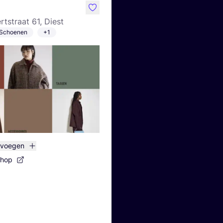
like
rtstraat 61, Diest
Schoenen
+1
evoegen
shop