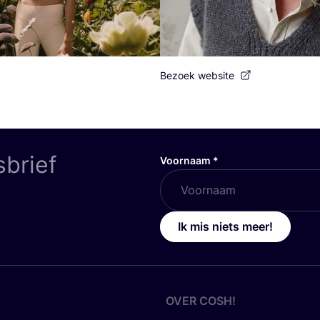
Bezoek website
sbrief
Voornaam
*
Ik mis niets meer!
OVER
COSH
!