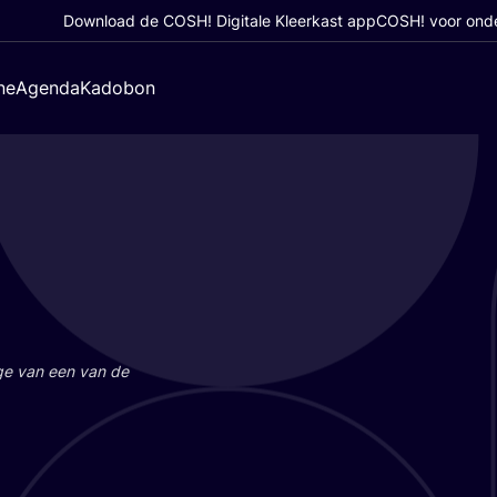
Download de COSH! Digitale Kleerkast app
COSH! voor ond
ne
Agenda
Kadobon
a­ge van een van de