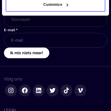
Customize
Voornaam
*
E-mail
*
Ik mis niets meer!
Volg ons
LEGAL