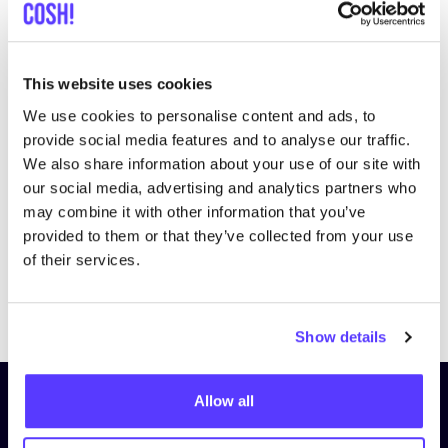
This website uses cookies
We use cookies to personalise content and ads, to
Bezoek website
provide social media features and to analyse our traffic.
We also share information about your use of our site with
our social media, advertising and analytics partners who
may combine it with other information that you’ve
provided to them or that they’ve collected from your use
of their services.
Previous
Next
Show details
Allow all
Schrijf je in op onze nieuwsbrief
en blijf op de hoogte!