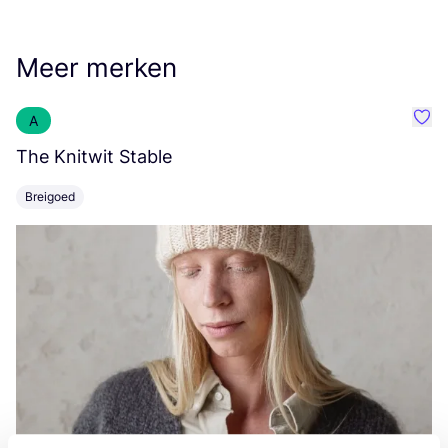
Meer merken
A
Favo
The Knitwit Stable
T
Breigoed