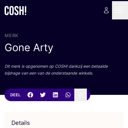
MERK
Gone Arty
Dit merk is opge­no­men op
COSH
! dank­zij een betaal­de
bij­dra­ge van een van de onder­staan­de winkels.
DEEL
Details