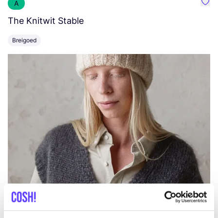
A
Favo
The Knitwit Stable
T
Breigoed