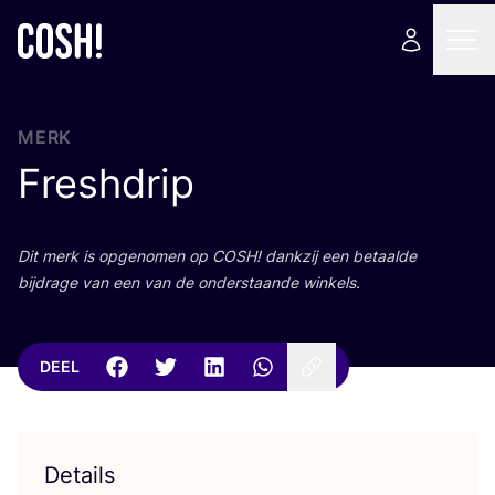
MERK
Freshdrip
Dit merk is opge­no­men op
COSH
! dank­zij een betaal­de
bij­dra­ge van een van de onder­staan­de winkels.
DEEL
Details