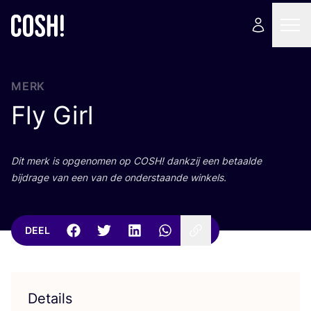
MERK
Fly Girl
Dit merk is opge­no­men op
COSH
! dank­zij een betaal­de
bij­dra­ge van een van de onder­staan­de winkels.
DEEL
Details