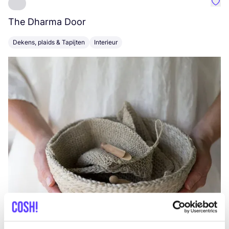
Favo
The Dharma Door
C
Dekens, plaids & Tapijten
Interieur
K