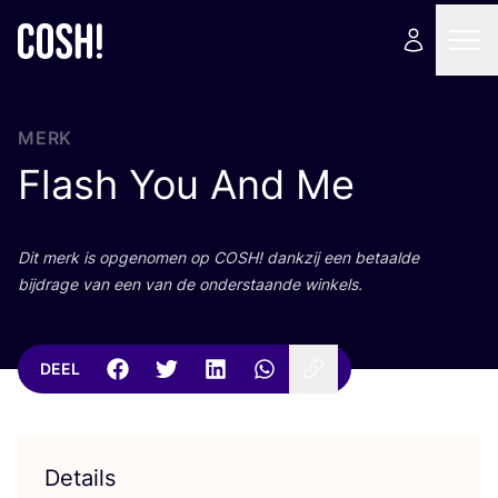
MERK
Flash You And Me
Dit merk is opge­no­men op
COSH
! dank­zij een betaal­de
bij­dra­ge van een van de onder­staan­de winkels.
DEEL
Details