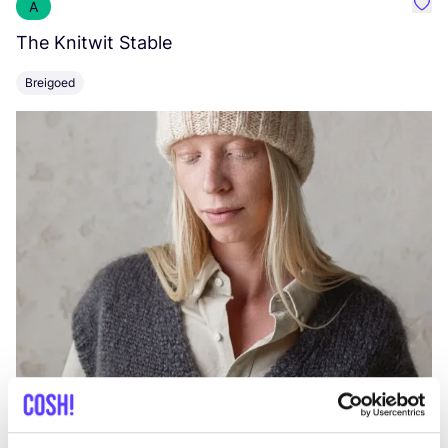
A
Favo
The Knitwit Stable
T
Breigoed