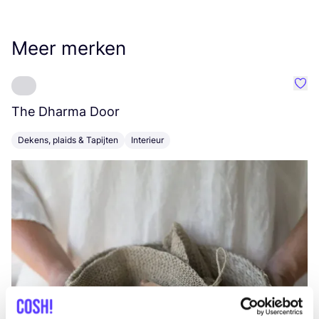
Meer merken
Favo
The Dharma Door
C
Dekens, plaids & Tapijten
Interieur
K