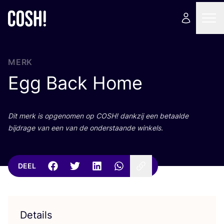
MERK
Egg Back Home
Dit merk is opge­no­men op
COSH
! dank­zij een betaal­de
bij­dra­ge van een van de onder­staan­de winkels.
DEEL
Details