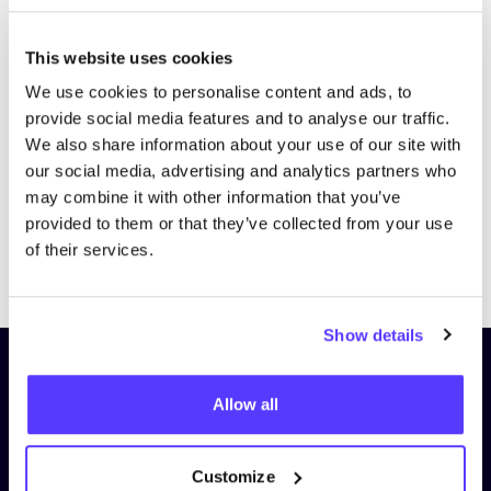
This website uses cookies
We use cookies to personalise content and ads, to
provide social media features and to analyse our traffic.
We also share information about your use of our site with
our social media, advertising and analytics partners who
may combine it with other information that you’ve
provided to them or that they’ve collected from your use
of their services.
Previous
Next
Show details
Schrijf je in op onze nieuwsbrief
Allow all
en blijf op de hoogte!
Voornaam
*
Customize