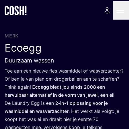
MERK
Ecoegg
Duurzaam wassen
Toe aan een nieu­we fles was­mid­del of was­ver­zach­ter?
Of ben je van plan om dro­ger­bal­len aan te schaf­fen?
Think again!
Ecoegg biedt jou sinds
2008
een
her­vul­baar alter­na­tief in de vorm van jawel, een ei!
De Laun­dry Egg is een
2
‑in‑
1
oplos­sing voor je
was­mid­del en was­ver­zach­ter
. Het werkt als volgt: je
koopt het was ei en draait hier je eer­ste
70
was­beur­ten mee, ver­vol­gens koop je tel­kens