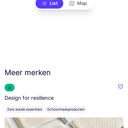
List
Map
Meer merken
A
Favo
Design for resilience
M
Zero waste essentials
Schoonmaakproducten
O