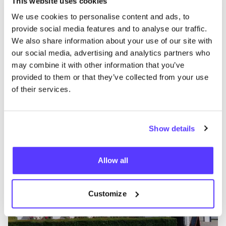
This website uses cookies
We use cookies to personalise content and ads, to
provide social media features and to analyse our traffic.
We also share information about your use of our site with
our social media, advertising and analytics partners who
may combine it with other information that you’ve
Aan route toevoegen
Bezoek webshop
provided to them or that they’ve collected from your use
of their services.
Zonnehoed
like
Neerstraat 39, Zwalm
Show details
Kleding
Cosmetica
+4
Allow all
Customize