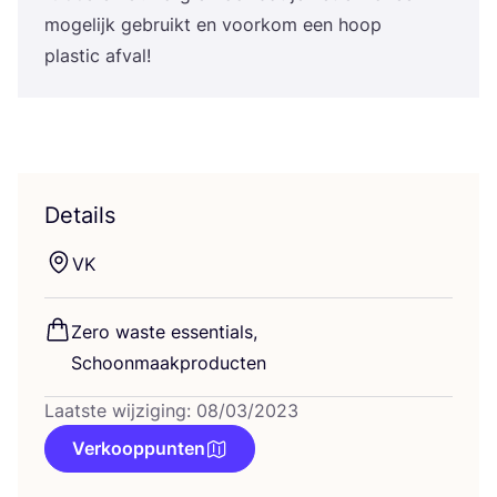
moge­lijk gebruikt en voor­kom een hoop
plas­tic afval!
Details
VK
Zero was­te essen­ti­als,
Schoonmaakproducten
Laatste wijziging: 08/03/2023
Verkooppunten