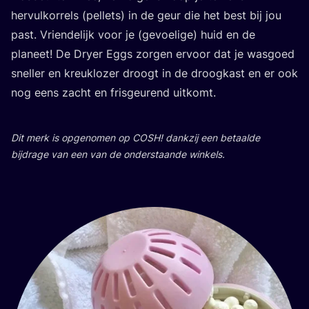
her­vul­kor­rels (pel­lets) in de geur die het best bij jou
past. Vrien­de­lijk voor je (gevoe­li­ge) huid en de
pla­neet! De Dry­er Eggs zor­gen ervoor dat je was­goed
snel­ler en kreuk­lo­zer droogt in de droog­kast en er ook
nog eens zacht en fris­geu­rend uitkomt.
Dit merk is opge­no­men op
COSH
! dank­zij een betaal­de
bij­dra­ge van een van de onder­staan­de winkels.