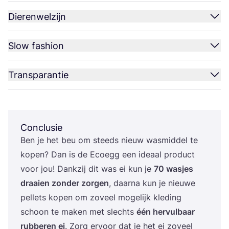
Dierenwelzijn
Slow fashion
Transparantie
Conclusie
Ben je het beu om steeds nieuw was­mid­del te
kopen? Dan is de Ecoegg een ide­aal pro­duct
voor jou! Dank­zij dit was ei kun je
70
was­jes
draai­en zon­der zor­gen
, daar­na kun je nieu­we
pel­lets kopen om zoveel moge­lijk kle­ding
schoon te maken met slechts
één her­vul­baar
rub­be­ren ei
. Zorg ervoor dat je het ei zoveel