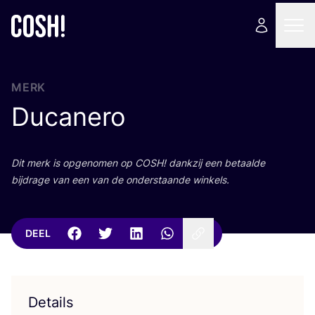
MERK
Ducanero
Dit merk is opge­no­men op
COSH
! dank­zij een betaal­de
bij­dra­ge van een van de onder­staan­de winkels.
DEEL
Details