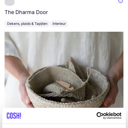
Favo
The Dharma Door
C
Dekens, plaids & Tapijten
Interieur
K