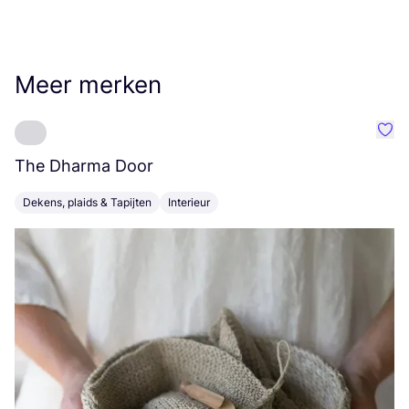
Meer merken
Favo
The Dharma Door
C
Dekens, plaids & Tapijten
Interieur
K