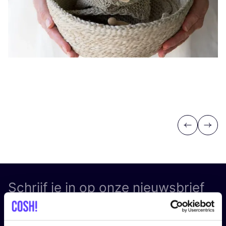
Previous
Next
Schrijf je in op onze nieuwsbrief
en blijf op de hoogte!
Voornaam
*