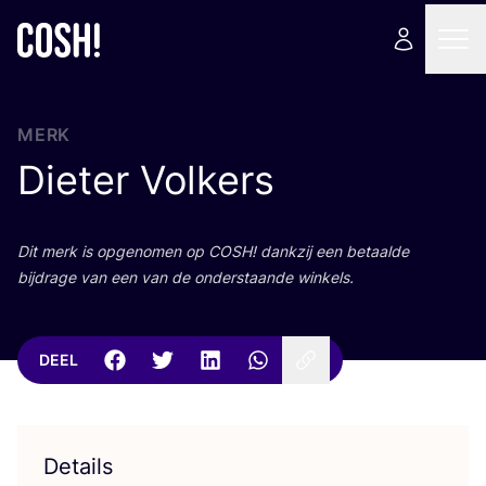
MERK
Dieter Volkers
Dit merk is opge­no­men op
COSH
! dank­zij een betaal­de
bij­dra­ge van een van de onder­staan­de winkels.
DEEL
Details