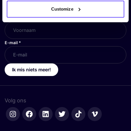
en blijf op de hoogte!
Customize
Voornaam
*
E-mail
*
Ik mis niets meer!
Volg ons