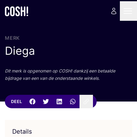
MERK
Diega
Dit merk is opge­no­men op
COSH
! dank­zij een betaal­de
bij­dra­ge van een van de onder­staan­de winkels.
DEEL
Details