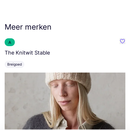
Meer merken
A
Favo
The Knitwit Stable
T
Breigoed