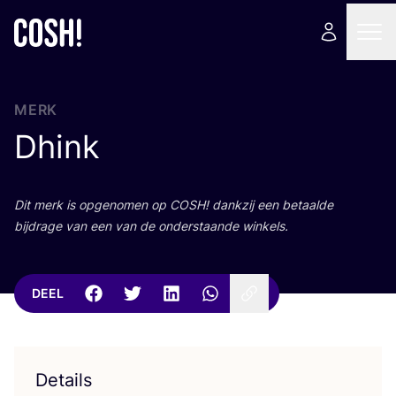
MERK
Dhink
Dit merk is opge­no­men op
COSH
! dank­zij een betaal­de
bij­dra­ge van een van de onder­staan­de winkels.
DEEL
Details