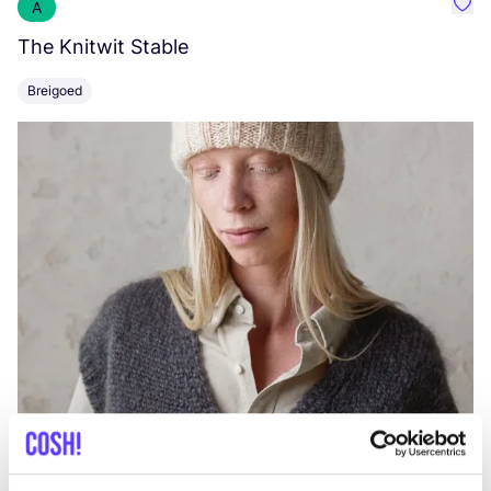
A
Favo
The Knitwit Stable
T
Breigoed