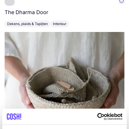
Favo
The Dharma Door
C
Dekens, plaids & Tapijten
Interieur
K