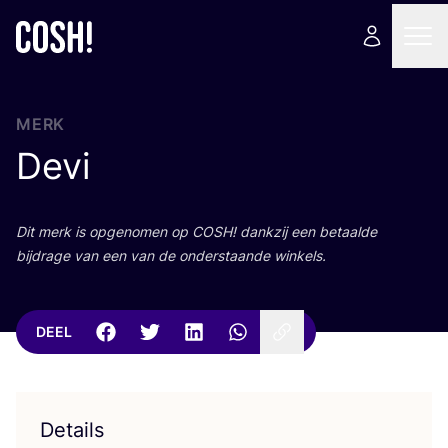
MERK
Devi
Dit merk is opge­no­men op
COSH
! dank­zij een betaal­de
bij­dra­ge van een van de onder­staan­de winkels.
DEEL
Details