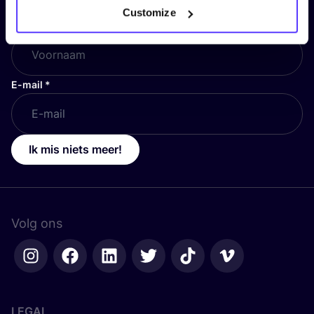
Customize
Voornaam
*
E-mail
*
Ik mis niets meer!
Volg ons
LEGAL