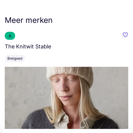
Meer merken
A
Favo
The Knitwit Stable
T
Breigoed