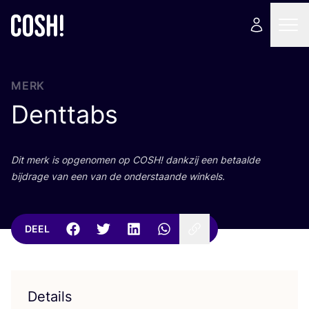
MERK
Denttabs
Dit merk is opge­no­men op
COSH
! dank­zij een betaal­de
bij­dra­ge van een van de onder­staan­de winkels.
DEEL
Details