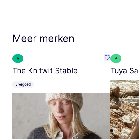
Meer merken
A
B
Favoriete {naa
The Knitwit Stable
Tuya Sa
Breigoed