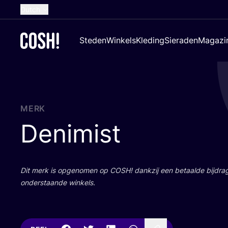
Dutch
English
Steden
Winkels
Kleding
Sieraden
Magazi
French
Spanish
German
Croatian
MERK
Denimist
Dit merk is opge­no­men op
COSH
! dank­zij een betaal­de bij­dr
onder­staan­de winkels.