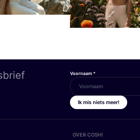
sbrief
Voornaam
*
Ik mis niets meer!
OVER
COSH
!