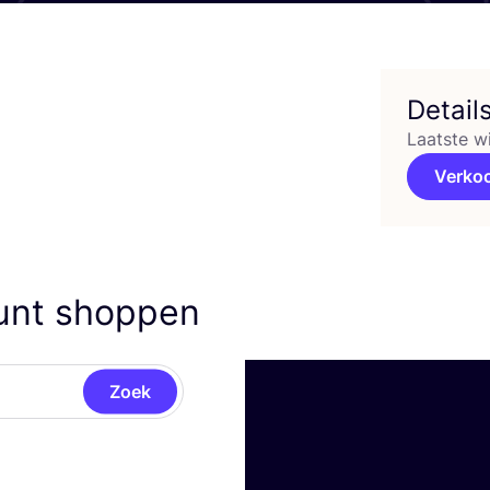
Detail
Laatste w
Verko
kunt shoppen
Zoek