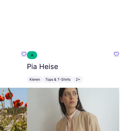
A
Favoriete {naam}
Favorie
Pia Heise
Kleren
Tops & T-Shirts
2+