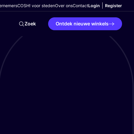
ernemers
COSH! voor steden
Over ons
Contact
Login
Register
Zoek
Ontdek nieuwe winkels