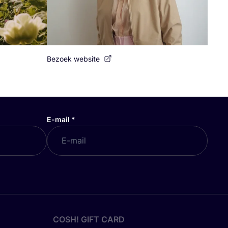
Bezoek website
E-mail
*
COSH! GIFT CARD