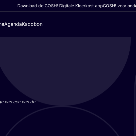
Download de COSH! Digitale Kleerkast app
COSH! voor ond
ne
Agenda
Kadobon
a­ge van een van de