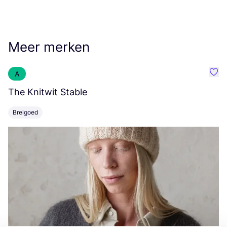
Meer merken
A
Favo
The Knitwit Stable
T
Breigoed