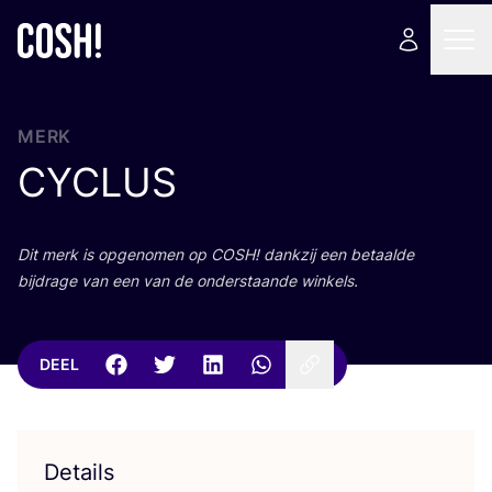
MERK
CYCLUS
Dit merk is opge­no­men op
COSH
! dank­zij een betaal­de
bij­dra­ge van een van de onder­staan­de winkels.
DEEL
Details