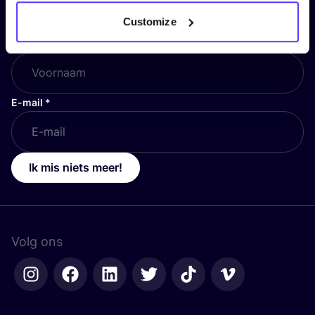
en blijf op de hoogte!
Customize
Voornaam
*
E-mail
*
Ik mis niets meer!
Volg ons