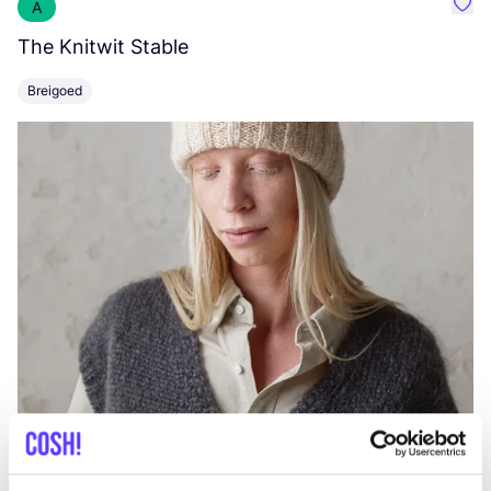
A
Favo
The Knitwit Stable
T
Breigoed