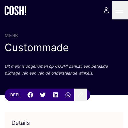
MERK
Custommade
Dit merk is opge­no­men op
COSH
! dank­zij een betaal­de
bij­dra­ge van een van de onder­staan­de winkels.
DEEL
Details