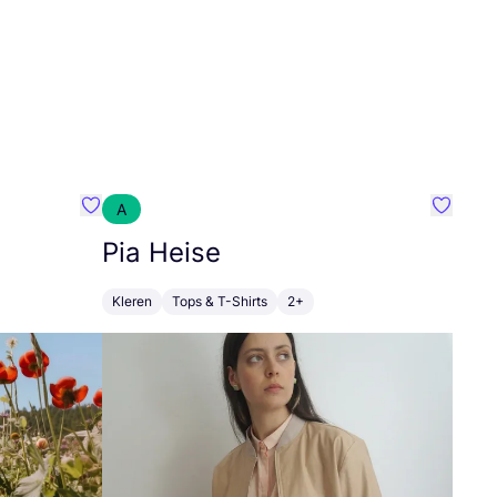
A
Favoriete {naam}
Favorie
Pia Heise
Kleren
Tops & T-Shirts
2+