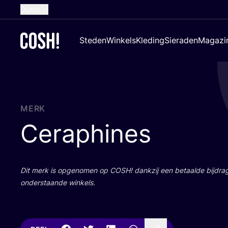
Dutch
English
Steden
Winkels
Kleding
Sieraden
Magazi
French
Spanish
German
Croatian
MERK
Ceraphines
Dit merk is opge­no­men op
COSH
! dank­zij een betaal­de bij­dr
onder­staan­de winkels.