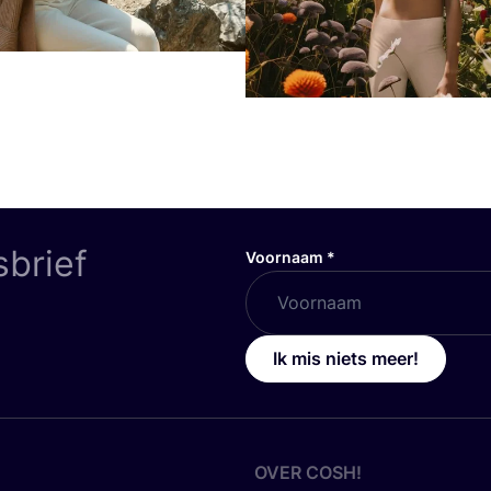
sbrief
Voornaam
*
Ik mis niets meer!
OVER
COSH
!