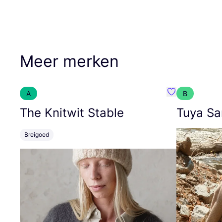
Meer merken
A
B
Favoriete {naa
The Knitwit Stable
Tuya Sa
Breigoed