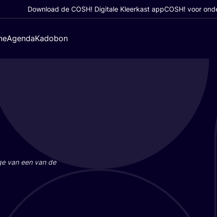
Download de COSH! Digitale Kleerkast app
COSH! voor ond
ne
Agenda
Kadobon
a­ge van een van de