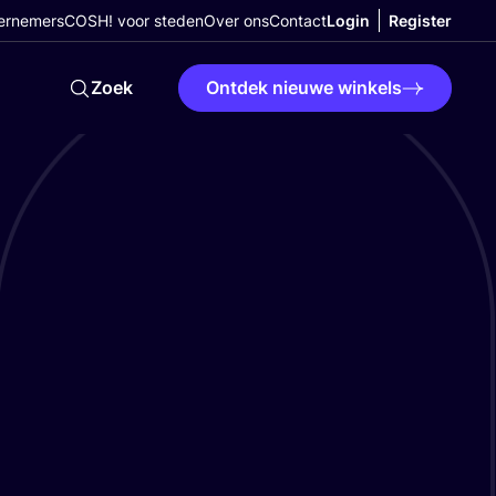
ernemers
COSH! voor steden
Over ons
Contact
Login
Register
Zoek
Ontdek nieuwe winkels