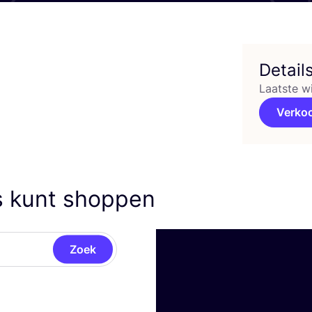
Detail
Laatste w
Verko
s kunt shoppen
Zoek