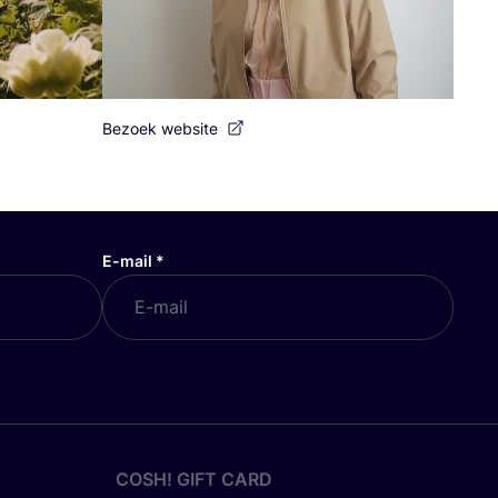
Bezoek website
E-mail
*
COSH! GIFT CARD