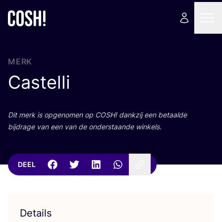
MERK
Castelli
Dit merk is opge­no­men op
COSH
! dank­zij een betaal­de
bij­dra­ge van een van de onder­staan­de winkels.
DEEL
Details