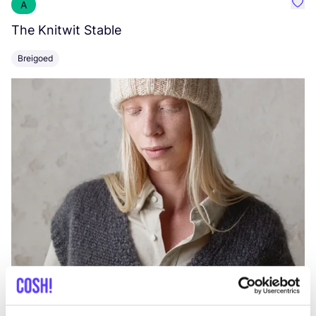
A
Favo
The Knitwit Stable
T
Breigoed