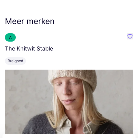
Meer merken
A
Favo
The Knitwit Stable
T
Breigoed