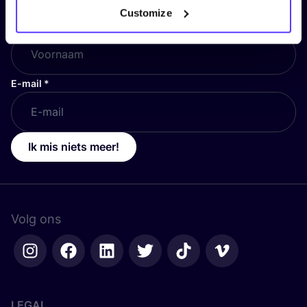
Customize
Voornaam
*
E-mail
*
Ik mis niets meer!
Volg ons
LEGAL