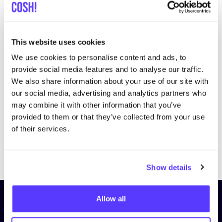
This website uses cookies
We use cookies to personalise content and ads, to
Bezoek website
provide social media features and to analyse our traffic.
We also share information about your use of our site with
our social media, advertising and analytics partners who
may combine it with other information that you’ve
provided to them or that they’ve collected from your use
of their services.
Previous
Next
Show details
Allow all
Schrijf je in op onze nieuwsbrief
en blijf op de hoogte!