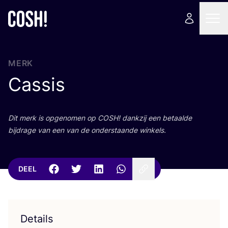
MERK
Cassis
Dit merk is opge­no­men op
COSH
! dank­zij een betaal­de
bij­dra­ge van een van de onder­staan­de winkels.
DEEL
Details