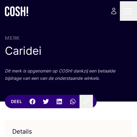
MERK
Caridei
Dit merk is opge­no­men op
COSH
! dank­zij een betaal­de
bij­dra­ge van een van de onder­staan­de winkels.
DEEL
Details