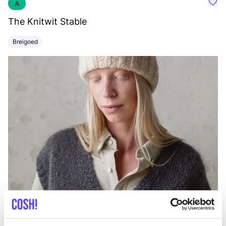
A
Favo
The Knitwit Stable
T
Breigoed