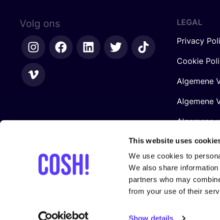
LEGAL
Volg ons
Privacy Pol
Cookie Pol
Algemene V
Algemene V
Algemene 
Retailers
This website uses cookie
We use cookies to personal
We also share information 
partners who may combine i
from your use of their serv
Gesteund door
Show details