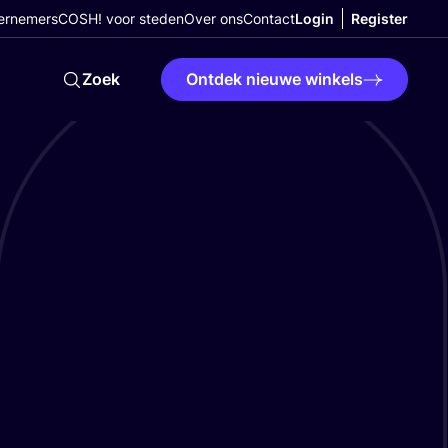
ernemers
COSH! voor steden
Over ons
Contact
Login
Register
Zoek
Ontdek nieuwe winkels