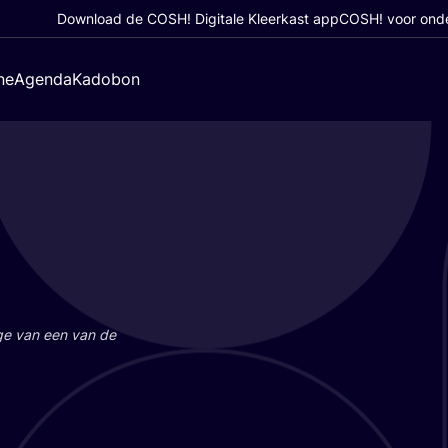
Download de COSH! Digitale Kleerkast app
COSH! voor ond
ne
Agenda
Kadobon
a­ge van een van de