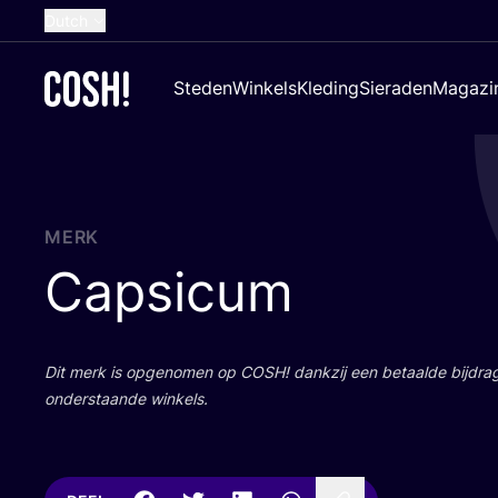
Dutch
English
Steden
Winkels
Kleding
Sieraden
Magazi
French
Spanish
German
Croatian
MERK
Capsicum
Dit merk is opge­no­men op
COSH
! dank­zij een betaal­de bij­dr
onder­staan­de winkels.