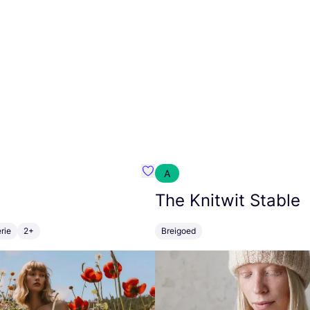
A
m}
Favoriete {naam}
The Knitwit Stable
rie
2+
Breigoed