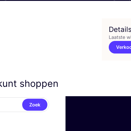
Detail
Laatste w
Verko
kunt shoppen
Zoek