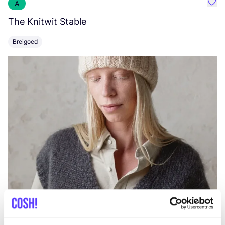
A
Favo
The Knitwit Stable
T
Breigoed