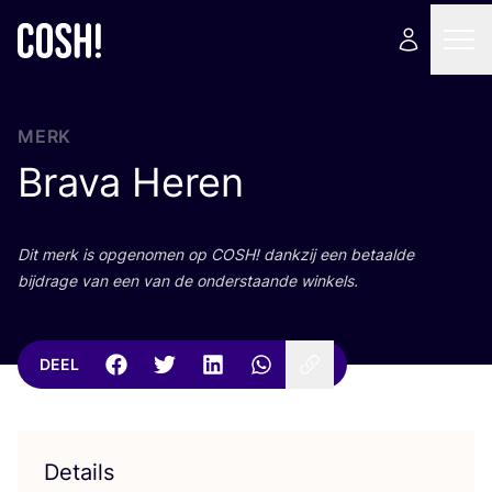
MERK
Brava Heren
Dit merk is opge­no­men op
COSH
! dank­zij een betaal­de
bij­dra­ge van een van de onder­staan­de winkels.
DEEL
Details