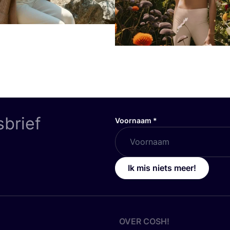
sbrief
Voornaam
*
Ik mis niets meer!
OVER
COSH
!