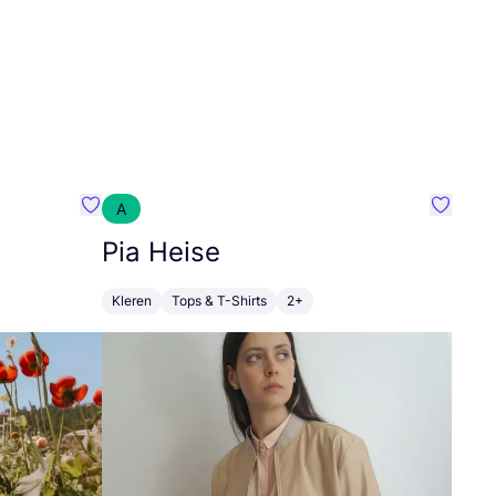
A
Favoriete {naam}
Favorie
Pia Heise
Kleren
Tops & T-Shirts
2+