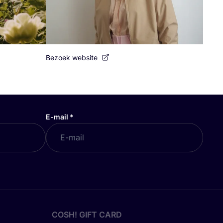
Bezoek website
E-mail
*
COSH! GIFT CARD