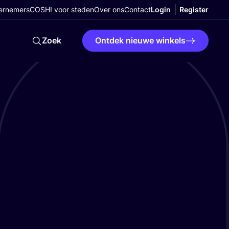
ernemers
COSH! voor steden
Over ons
Contact
Login
Register
Zoek
Ontdek nieuwe winkels