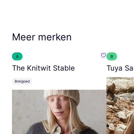
Meer merken
A
B
Favoriete {naa
The Knitwit Stable
Tuya Sa
Breigoed