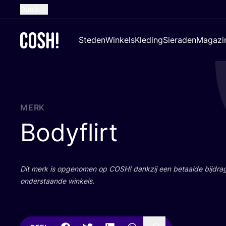
Dutch
English
Steden
Winkels
Kleding
Sieraden
Magazi
French
Spanish
German
Croatian
MERK
Bodyflirt
Dit merk is opge­no­men op
COSH
! dank­zij een betaal­de bij­dr
onder­staan­de winkels.