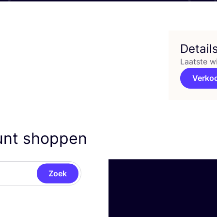
Detail
Laatste w
Verko
kunt shoppen
Zoek