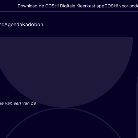
Download de COSH! Digitale Kleerkast app
COSH! voor ond
ne
Agenda
Kadobon
a­ge van een van de