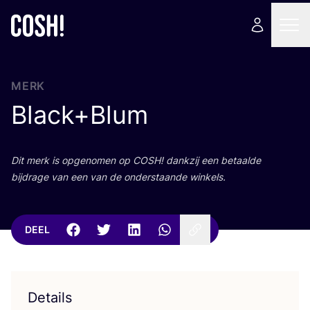
MERK
Black+Blum
Dit merk is opge­no­men op
COSH
! dank­zij een betaal­de
bij­dra­ge van een van de onder­staan­de winkels.
DEEL
Details