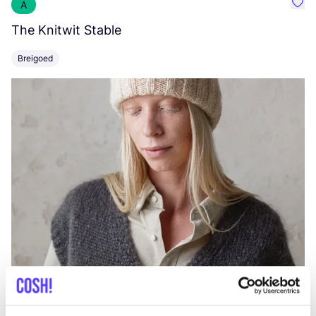
A
Favo
The Knitwit Stable
T
Breigoed