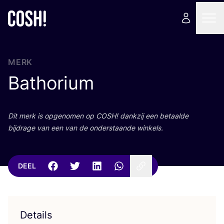
MERK
Bathorium
Dit merk is opge­no­men op
COSH
! dank­zij een betaal­de
bij­dra­ge van een van de onder­staan­de winkels.
DEEL
Details