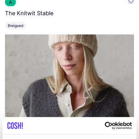
A
Favo
The Knitwit Stable
T
Breigoed