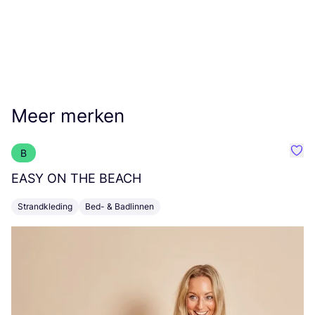
Meer merken
B
Favo
EASY
ON
THE
BEACH
T
Strandkleding
Bed- & Badlinnen
K