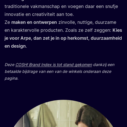
tra­di­ti­o­ne­le vak­man­schap en voe­gen daar een snuf­je
inno­va­tie en cre­a­ti­vi­teit aan toe.
Ze
maken en ont­wer­pen
zin­vol­le, nut­ti­ge, duur­za­me
en karak­ter­vol­le pro­duc­ten. Zoals ze zelf zeg­gen:
Kies
je voor Arpe, dan zet je in op her­komst, duur­zaam­heid
en design
.
Deze
COSH
! Brand Index is tot stand geko­men
dank­zij een
betaal­de bij­dra­ge van een van de win­kels onder­aan deze
pagina.