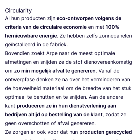
Circularity
Al hun pro­duc­ten zijn
eco-ont­wor­pen vol­gens de
cri­te­ria van de cir­cu­lai­re eco­no­mie
en met
100
%
her­nieuw­ba­re ener­gie
. Ze heb­ben zelfs zon­ne­pa­ne­len
geïn­stal­leerd in de fabriek.
Boven­dien zoekt Arpe naar de meest opti­ma­le
afme­tin­gen en snij­den ze de stof dien­over­een­kom­stig
om
zo min moge­lijk afval te gene­re­ren
. Van­af de
ont­werp­fa­se den­ken ze na over het ver­min­de­ren van
de hoe­veel­heid mate­ri­aal om de breed­te van het stuk
opti­maal te benut­ten en te snij­den. Aan de ande­re
kant
pro­du­ce­ren ze in hun dienst­ver­le­ning aan
bedrij­ven altijd op bestel­ling van de klant
, zodat ze
geen over­schot­ten of afval genereren.
Ze zor­gen er ook voor dat hun
pro­duc­ten gere­cy­cled