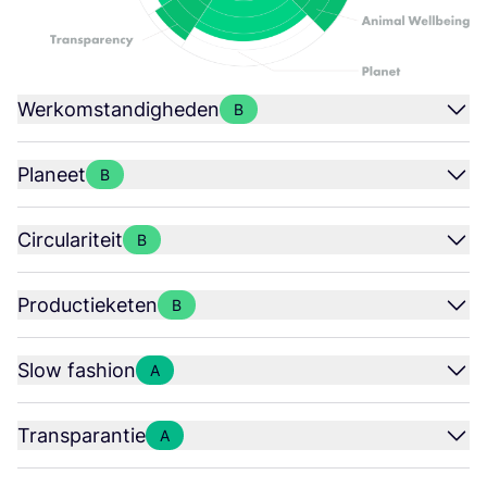
Werkomstandigheden
B
Planeet
B
Circulariteit
B
Productieketen
B
Slow fashion
A
Transparantie
A