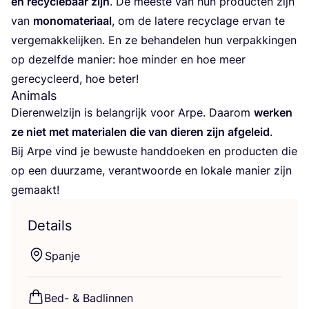
en recy­cle­baar zijn
. De mees­te van hun pro­duc­ten zijn
van
mono­ma­te­ri­aal
, om de late­re recy­cla­ge ervan te
ver­ge­mak­ke­lij­ken. En ze behan­de­len hun ver­pak­kin­gen
op dezelf­de manier: hoe min­der en hoe meer
gere­cy­cleerd, hoe beter!
Animals
Die­ren­wel­zijn is belang­rijk voor Arpe. Daar­om
wer­ken
ze niet met mate­ri­a­len die van die­ren zijn afge­leid
.
Bij Arpe vind je bewus­te hand­doe­ken en pro­duc­ten die
op een duur­za­me, ver­ant­woor­de en loka­le manier zijn
gemaakt!
Details
Span­je
Bed-
&
Badlinnen