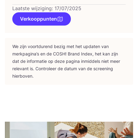
Laatste wijziging: 17/07/2025
Verkooppunten
We zijn voort­du­rend bezig met het upda­ten van
merk­pa­gi­na’s en de
COSH
! Brand Index, het kan zijn
dat de infor­ma­tie op deze pagi­na inmid­dels niet meer
rele­vant is. Con­tro­leer de datum van de scree­ning
hierboven.