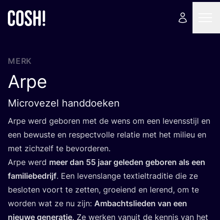
MERK
Arpe
Microvezel handdoeken
Arpe werd gebo­ren met de wens om een levens­stijl en
een bewus­te en res­pect­vol­le rela­tie met het mili­eu en
met zich­zelf te bevorderen.
Arpe werd
meer dan
55
jaar gele­den gebo­ren als een
fami­lie­be­drijf
. Een levens­lan­ge tex­tiel­tra­di­tie die ze
beslo­ten voort te zet­ten, groei­end en lerend, om te
wor­den wat ze nu zijn:
Ambachts­lie­den van een
nieu­we gene­ra­tie
. Ze wer­ken van­uit de ken­nis van het