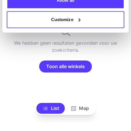
Allow all
Zoek
Customize
We hebben geen resultaten gevonden voor uw
zoekcriteria.
Toon alle winkels
List
Map