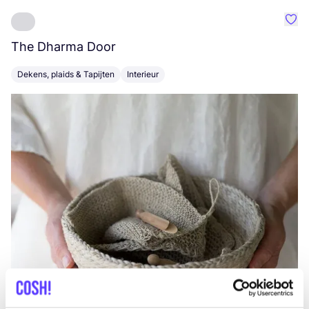
Favo
The Dharma Door
C
Dekens, plaids & Tapijten
Interieur
K