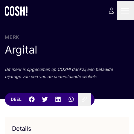
MERK
Argital
Dit merk is opge­no­men op
COSH
! dank­zij een betaal­de
bij­dra­ge van een van de onder­staan­de winkels.
DEEL
Details