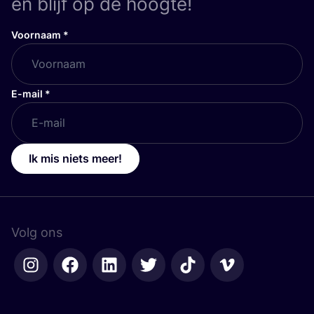
en blijf op de hoogte!
Voornaam
*
E-mail
*
Ik mis niets meer!
Volg ons