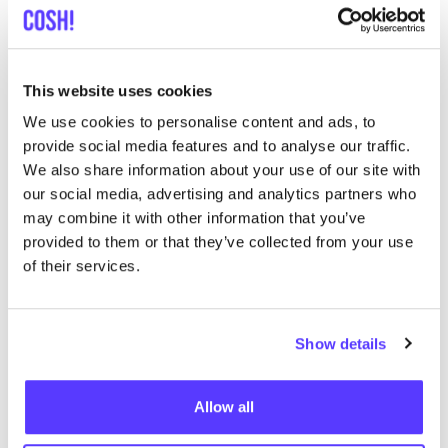
This website uses cookies
Meer merken
We use cookies to personalise content and ads, to
provide social media features and to analyse our traffic.
B
Favo
We also share information about your use of our site with
Wunderwerk
L
our social media, advertising and analytics partners who
may combine it with other information that you’ve
Kleren
Jeans / Denim
2+
K
provided to them or that they’ve collected from your use
of their services.
Show details
Allow all