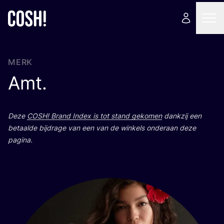
MERK
Amt.
Deze
COSH
! Brand Index is tot stand geko­men
dank­zij een
betaal­de bij­dra­ge van een van de win­kels onder­aan deze
pagina.