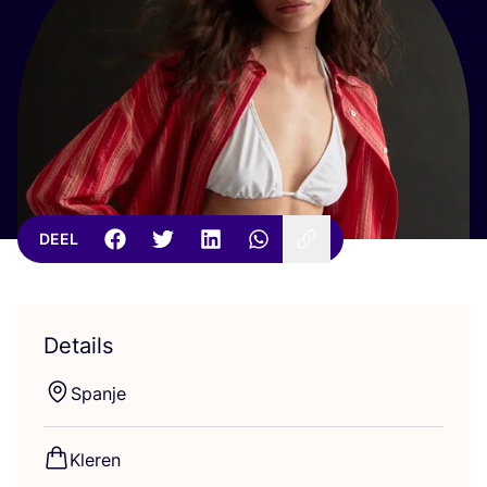
DEEL
Details
Span­je
Kle­ren