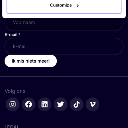
Customize
Voornaam
*
E-mail
*
Ik mis niets meer!
Volg ons
LEGAL