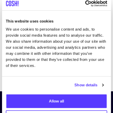
This website uses cookies
We use cookies to personalise content and ads, to
Bezoek website
provide social media features and to analyse our traffic.
We also share information about your use of our site with
our social media, advertising and analytics partners who
may combine it with other information that you’ve
provided to them or that they’ve collected from your use
of their services.
Previous
Next
Show details
Allow all
Schrijf je in op onze nieuwsbrief
en blijf op de hoogte!