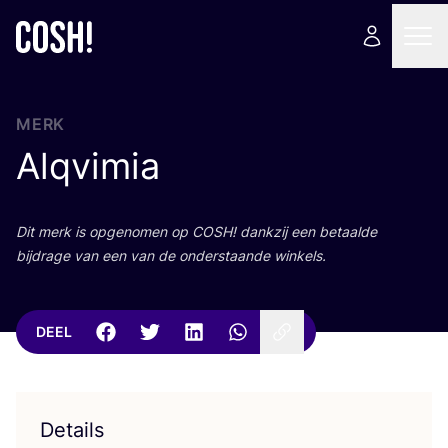
MERK
Alqvimia
Dit merk is opge­no­men op
COSH
! dank­zij een betaal­de
bij­dra­ge van een van de onder­staan­de winkels.
DEEL
Details