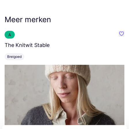
Meer merken
A
Favo
The Knitwit Stable
T
Breigoed