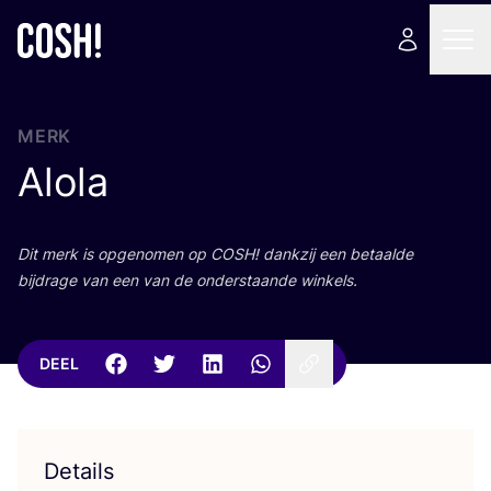
MERK
Alola
Dit merk is opge­no­men op
COSH
! dank­zij een betaal­de
bij­dra­ge van een van de onder­staan­de winkels.
DEEL
Details